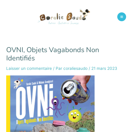
Aller
au
contenu
Mai
Men
OVNI, Objets Vagabonds Non
Identifiés
Laisser un commentaire
/ Par
coraliesaudo
/
21 mars 2023