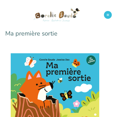
Aller
au
contenu
Mai
Men
Ma première sortie