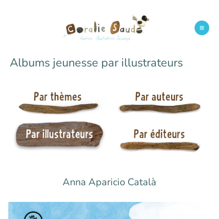
Aller
au
contenu
Mai
Men
Albums jeunesse par illustrateurs
Anna Aparicio Català