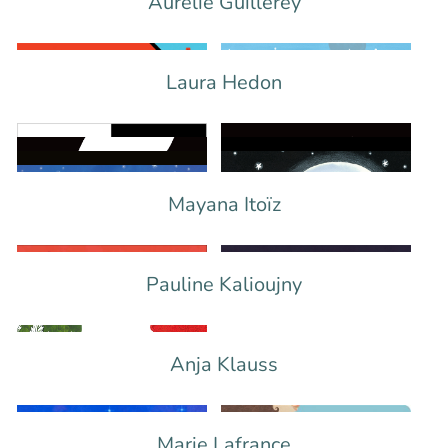
Aurélie Guillerey
Laura Hedon
Mayana Itoïz
Pauline Kalioujny
Anja Klauss
Marie Lafrance