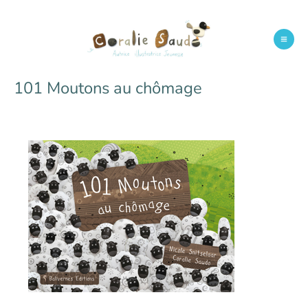
Aller
au
contenu
Mai
Men
101 Moutons au chômage